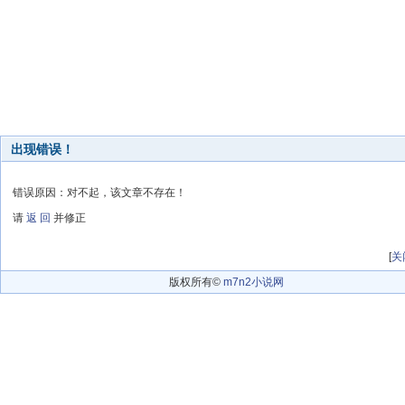
出现错误！
错误原因：对不起，该文章不存在！
请
返 回
并修正
[
关
版权所有©
m7n2小说网